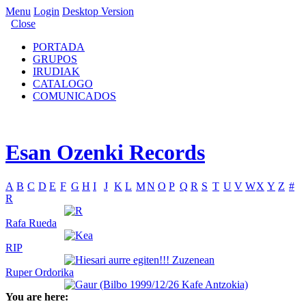
Menu
Login
Desktop Version
Close
PORTADA
GRUPOS
IRUDIAK
CATALOGO
COMUNICADOS
Esan Ozenki Records
A
B
C
D
E
F
G
H
I
J
K
L
M
N
O
P
Q
R
S
T
U
V
W
X
Y
Z
#
R
Rafa Rueda
RIP
Ruper Ordorika
You are here: