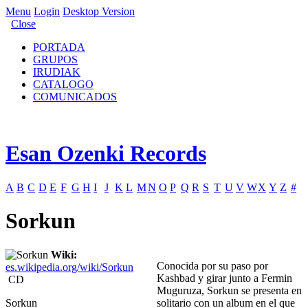
Menu
Login
Desktop Version
Close
PORTADA
GRUPOS
IRUDIAK
CATALOGO
COMUNICADOS
Esan Ozenki Records
A
B
C
D
E
F
G
H
I
J
K
L
M
N
O
P
Q
R
S
T
U
V
W
X
Y
Z
#
Sorkun
Wiki:
Conocida por su paso por
es.wikipedia.org/wiki/Sorkun
Kashbad y girar junto a Fermin
CD
Muguruza, Sorkun se presenta en
Sorkun
solitario con un album en el que