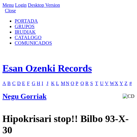
Menu
Login
Desktop Version
Close
PORTADA
GRUPOS
IRUDIAK
CATALOGO
COMUNICADOS
Esan Ozenki Records
A
B
C
D
E
F
G
H
I
J
K
L
M
N
O
P
Q
R
S
T
U
V
W
X
Y
Z
#
Negu Gorriak
Hipokrisari stop!! Bilbo 93-X-
30