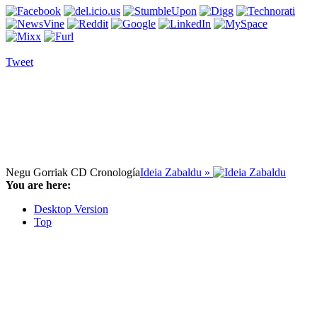
Tweet
Negu Gorriak CD Cronología
Ideia Zabaldu »
You are here:
Desktop Version
Top