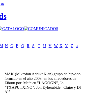
ds
M
N
O
P
Q
R
S
T
U
V
W
X
Y
Z
#
MAK (Mikrofon Addikt Klan) grupo de hip-hop
formado en el año 2003, en los alrededores de
Ziburu por: Mathieu "LAGOGN", Jo
"TXAPUTXINO", Jon Eyherabide , Claire y DJ
Alf