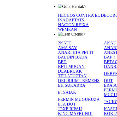
>
HECHOS CONTRA EL DECOR
INADAPTATS
NACION REIXA
WEMEAN
>
2KATE
AKAU
AMA SAY
ANAR
ANARI ETA PETTI
ANEST
BALDIN BADA
BAP!!
BED
BETA
BETI MUGAN
DANB
DEABRUAK
DEBE
TEILATUETAN
DELIRIUM TREMENS
DUT
EH SUKARRA
ERASO
FERM
ETSAIAK
MUGU
FERMIN MUGURUZA
JAUKO
ETA DUT
JOXE RIPAU
KASH
KING MAFRUNDI
KORT