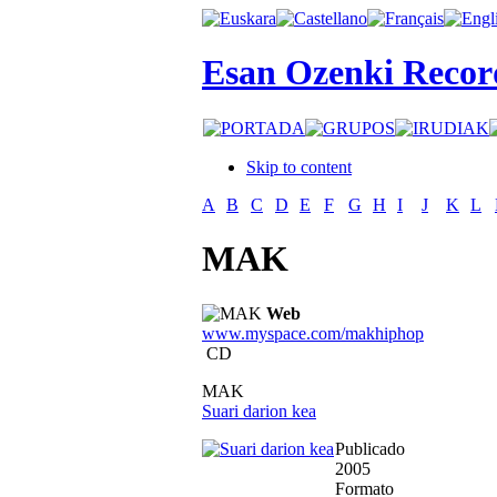
Esan Ozenki Recor
Skip to content
A
B
C
D
E
F
G
H
I
J
K
L
MAK
Web
www.myspace.com/makhiphop
CD
MAK
Suari darion kea
Publicado
2005
Formato