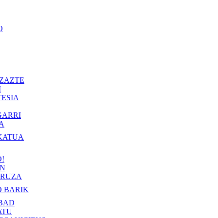
O
ZAZTE
I
ESIA
GARRI
A
KATUA
!
IN
RUZA
 BARIK
BAD
ATU