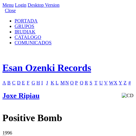
Menu
Login
Desktop Version
Close
PORTADA
GRUPOS
IRUDIAK
CATALOGO
COMUNICADOS
Esan Ozenki Records
A
B
C
D
E
F
G
H
I
J
K
L
M
N
O
P
Q
R
S
T
U
V
W
X
Y
Z
#
Joxe Ripiau
Positive Bomb
1996