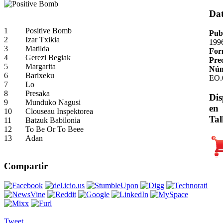
Da
1
Positive Bomb
Pub
2
Izar Txikia
199
3
Matilda
For
4
Gerezi Begiak
Pre
5
Margarita
Núm
6
Barixeku
EO.
7
Lo
8
Presaka
Dis
9
Munduko Nagusi
en
10
Clouseau Inspektorea
Tal
11
Batzuk Babilonia
12
To Be Or To Beee
13
Adan
Compartir
Tweet