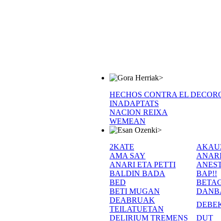
>
HECHOS CONTRA EL DECOR
INADAPTATS
NACION REIXA
WEMEAN
>
2KATE
AKAU
AMA SAY
ANAR
ANARI ETA PETTI
ANEST
BALDIN BADA
BAP!!
BED
BETA
BETI MUGAN
DANB
DEABRUAK
DEBE
TEILATUETAN
DELIRIUM TREMENS
DUT