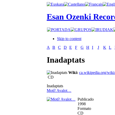
Esan Ozenki Recor
Skip to content
A
B
C
D
E
F
G
H
I
J
K
L
Inadaptats
Wiki:
ca.wikipedia.org/wiki
CD
Inadaptats
Motí! Avalot…
Publicado
1998
Formato
CD