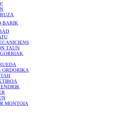
!
IN
RUZA
 BARIK
BAD
ATU
ECANICIENS
ON TAUN
 GORRIAK
 RUEDA
R ORDORIKA
KTAH
KTIBOA
HENDRIK
ER
UN
ER MONTOIA