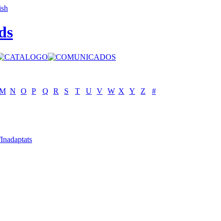
ds
M
N
O
P
Q
R
S
T
U
V
W
X
Y
Z
#
/Inadaptats