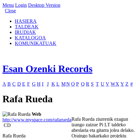
Menu
Login
Desktop Version
Close
HASIERA
TALDEAK
IRUDIAK
KATALOGOA
KOMUNIKATUAK
Esan Ozenki Records
A
B
C
D
E
F
G
H
I
J
K
L
M
N
O
P
Q
R
S
T
U
V
W
X
Y
Z
#
Rafa Rueda
Web
Rafa Rueda ziurrenik ezagun
http://www.myspace.com/rafarueda
izango zaizue Pi LT taldeko
CD
abeslaria eta gitarra jolea delako.
Rafa Rueda
Oraingo bakarkako projektu