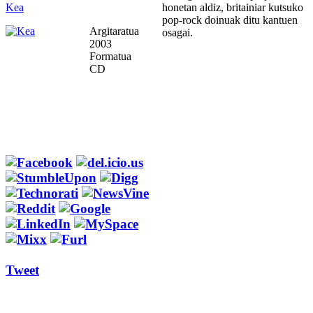
Kea
honetan aldiz, britainiar kutsuko
pop-rock doinuak ditu kantuen
Argitaratua
osagai.
2003
Formatua
CD
Tweet