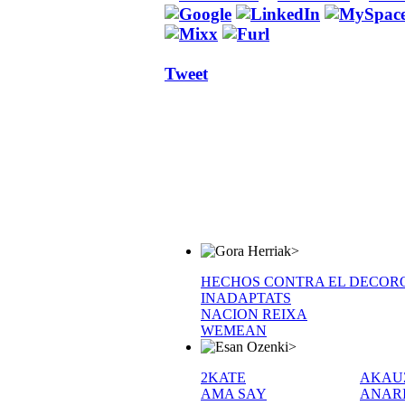
Tweet
>
HECHOS CONTRA EL DECOR
INADAPTATS
NACION REIXA
WEMEAN
>
2KATE
AKAU
AMA SAY
ANAR