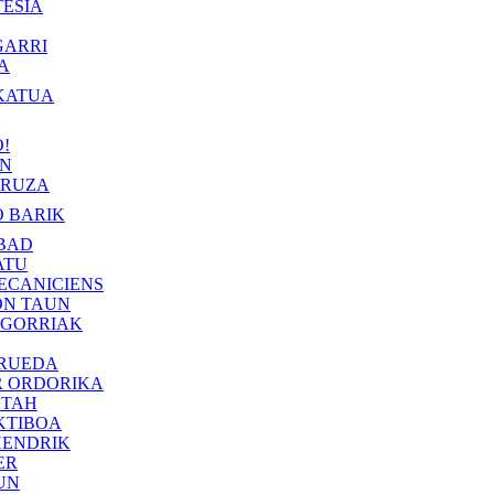
ESIA
GARRI
A
KATUA
!
IN
RUZA
 BARIK
BAD
ATU
ECANICIENS
ON TAUN
 GORRIAK
 RUEDA
R ORDORIKA
KTAH
KTIBOA
HENDRIK
ER
UN