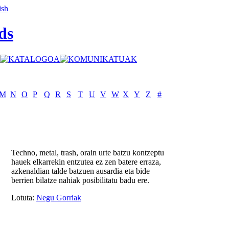
ds
M
N
O
P
Q
R
S
T
U
V
W
X
Y
Z
#
Techno, metal, trash, orain urte batzu kontzeptu
hauek elkarrekin entzutea ez zen batere erraza,
azkenaldian talde batzuen ausardia eta bide
berrien bilatze nahiak posibilitatu badu ere.
Lotuta:
Negu Gorriak