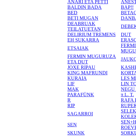
ANARI ETA PETTI
ANEST
BALDIN BADA
BAP!!
BED
BETA
BETI MUGAN
DANB
DEABRUAK
DEBE
TEILATUETAN
DELIRIUM TREMENS
DUT
EH SUKARRA
ERASO
FERM
ETSAIAK
MUGU
FERMIN MUGURUZA
JAUKO
ETA DUT
JOXE RIPAU
KASH
KING MAFRUNDI
KORT
KURAIA
LES M
LIF
LIN T
MAK
NEGU
PARAFÜNK
π L. T.
R
RAFA
RIP
RUPE
SELE
SAGARROI
KOLE
SEN+
SEN
ROEV
SKUNK
SORK