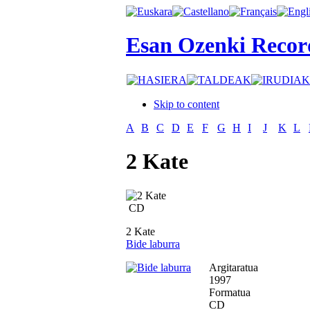
Esan Ozenki Recor
Skip to content
A
B
C
D
E
F
G
H
I
J
K
L
2 Kate
CD
2 Kate
Bide laburra
Argitaratua
1997
Formatua
CD