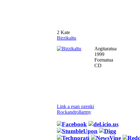
2 Kate
Birzikaltu
Argitaratua
1999
Formatua
CD
Link a esan ozenki
Rockandrollarmy