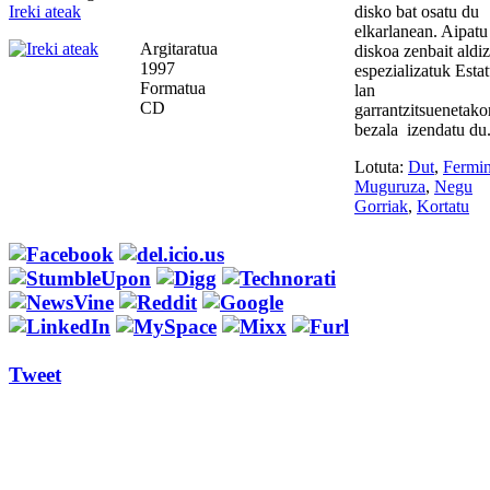
Ireki ateak
disko bat osatu du
elkarlanean. Aipatu
Argitaratua
diskoa zenbait aldiz
1997
espezializatuk Esta
Formatua
lan
CD
garrantzitsuenetako
bezala izendatu du
Lotuta:
Dut
,
Fermi
Muguruza
,
Negu
Gorriak
,
Kortatu
Tweet