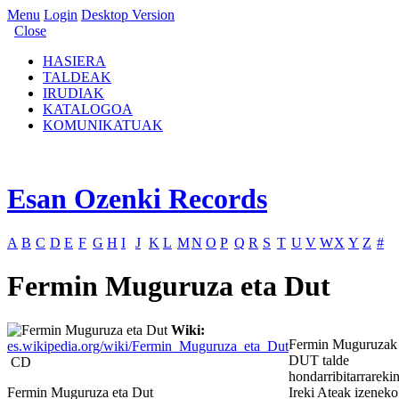
Menu
Login
Desktop Version
Close
HASIERA
TALDEAK
IRUDIAK
KATALOGOA
KOMUNIKATUAK
Esan Ozenki Records
A
B
C
D
E
F
G
H
I
J
K
L
M
N
O
P
Q
R
S
T
U
V
W
X
Y
Z
#
Fermin Muguruza eta Dut
Wiki:
Fermin Muguruzak
es.wikipedia.org/wiki/Fermin_Muguruza_eta_Dut
DUT talde
CD
hondarribitarrareki
Fermin Muguruza eta Dut
Ireki Ateak izeneko