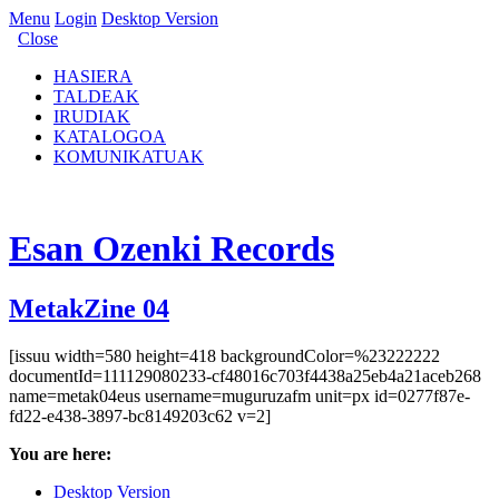
Menu
Login
Desktop Version
Close
HASIERA
TALDEAK
IRUDIAK
KATALOGOA
KOMUNIKATUAK
Esan Ozenki Records
MetakZine 04
[issuu width=580 height=418 backgroundColor=%23222222
documentId=111129080233-cf48016c703f4438a25eb4a21aceb268
name=metak04eus username=muguruzafm unit=px id=0277f87e-
fd22-e438-3897-bc8149203c62 v=2]
You are here:
Desktop Version