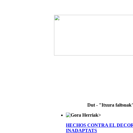
Dut - "Itxura faltsuak
>
HECHOS CONTRA EL DECO
INADAPTATS