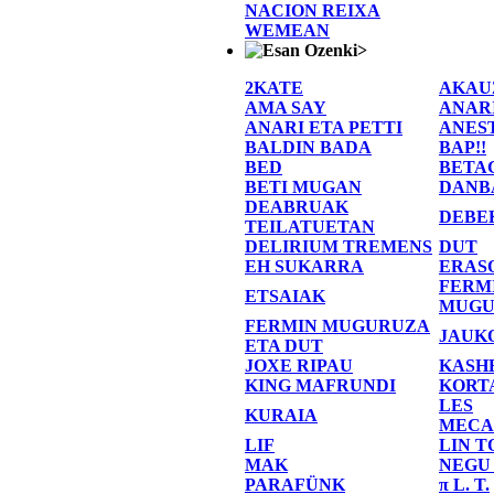
NACION REIXA
WEMEAN
>
2KATE
AKAU
AMA SAY
ANAR
ANARI ETA PETTI
ANES
BALDIN BADA
BAP!!
BED
BETA
BETI MUGAN
DANB
DEABRUAK
DEBE
TEILATUETAN
DELIRIUM TREMENS
DUT
EH SUKARRA
ERAS
FERM
ETSAIAK
MUGU
FERMIN MUGURUZA
JAUK
ETA DUT
JOXE RIPAU
KASH
KING MAFRUNDI
KORT
LES
KURAIA
MECA
LIF
LIN T
MAK
NEGU
PARAFÜNK
π L. T.