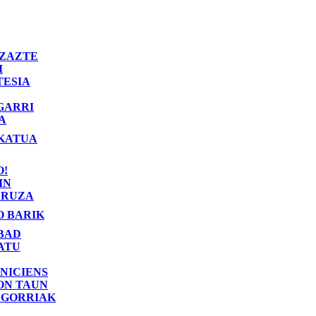
ZAZTE
I
TESIA
GARRI
A
KATUA
O!
IN
RUZA
O BARIK
BAD
ATU
NICIENS
ON TAUN
 GORRIAK