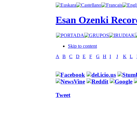
Esan Ozenki Recor
Skip to content
A
B
C
D
E
F
G
H
I
J
K
L
Tweet