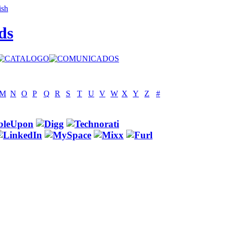
ds
M
N
O
P
Q
R
S
T
U
V
W
X
Y
Z
#