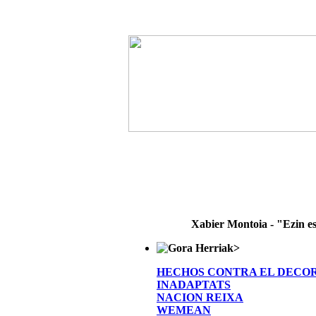
Xabier Montoia - "Ezin e
>
HECHOS CONTRA EL DECO
INADAPTATS
NACION REIXA
WEMEAN