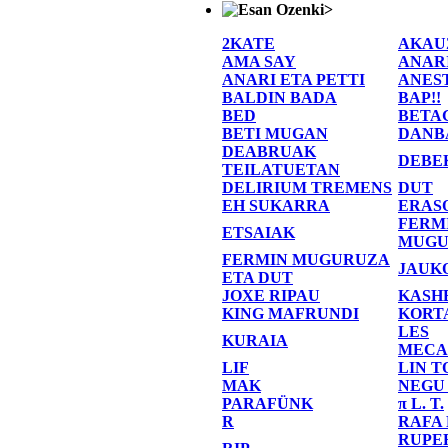
>
2KATE
AKAU
AMA SAY
ANAR
ANARI ETA PETTI
ANES
BALDIN BADA
BAP!!
BED
BETA
BETI MUGAN
DANB
DEABRUAK
DEBE
TEILATUETAN
DELIRIUM TREMENS
DUT
EH SUKARRA
ERAS
FERM
ETSAIAK
MUGU
FERMIN MUGURUZA
JAUK
ETA DUT
JOXE RIPAU
KASH
KING MAFRUNDI
KORT
LES
KURAIA
MECA
LIF
LIN T
MAK
NEGU
PARAFÜNK
π L. T.
R
RAFA
RUPE