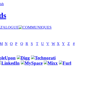
ds
M
N
O
P
Q
R
S
T
U
V
W
X
Y
Z
#