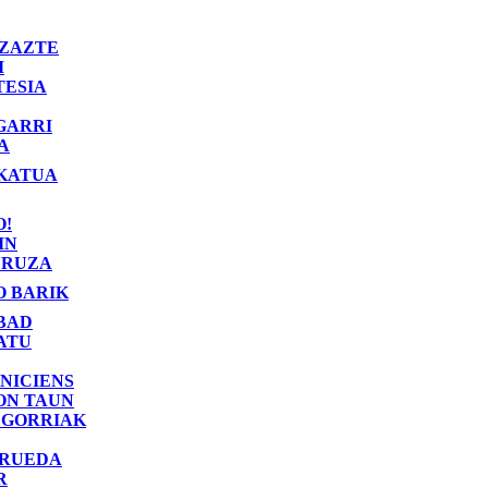
ZAZTE
I
TESIA
GARRI
A
KATUA
O!
IN
RUZA
O BARIK
BAD
ATU
NICIENS
ON TAUN
 GORRIAK
 RUEDA
R