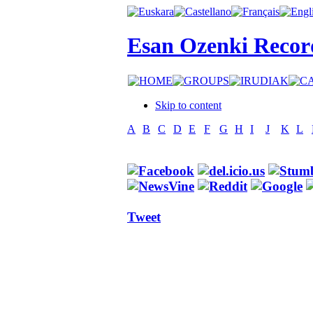
Esan Ozenki Recor
Skip to content
A
B
C
D
E
F
G
H
I
J
K
L
Tweet