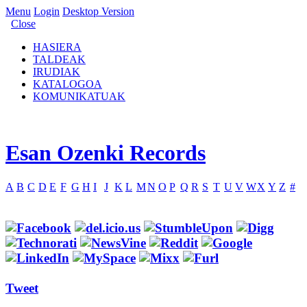
Menu
Login
Desktop Version
Close
HASIERA
TALDEAK
IRUDIAK
KATALOGOA
KOMUNIKATUAK
Esan Ozenki Records
A
B
C
D
E
F
G
H
I
J
K
L
M
N
O
P
Q
R
S
T
U
V
W
X
Y
Z
#
Tweet