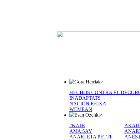
>
HECHOS CONTRA EL DECOR
INADAPTATS
NACION REIXA
WEMEAN
>
2KATE
AKAU
AMA SAY
ANAR
ANARI ETA PETTI
ANEST