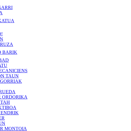
GARRI
A
KATUA
!
IN
RUZA
 BARIK
BAD
ATU
ECANICIENS
ON TAUN
 GORRIAK
 RUEDA
R ORDORIKA
KTAH
KTIBOA
HENDRIK
ER
UN
ER MONTOIA