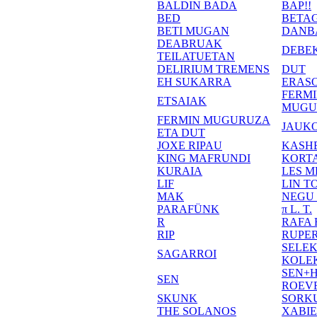
BALDIN BADA
BAP!!
BED
BETA
BETI MUGAN
DANB
DEABRUAK
DEBE
TEILATUETAN
DELIRIUM TREMENS
DUT
EH SUKARRA
ERASO
FERM
ETSAIAK
MUGU
FERMIN MUGURUZA
JAUKO
ETA DUT
JOXE RIPAU
KASH
KING MAFRUNDI
KORT
KURAIA
LES M
LIF
LIN T
MAK
NEGU
PARAFÜNK
π L. T.
R
RAFA
RIP
RUPE
SELE
SAGARROI
KOLE
SEN+
SEN
ROEV
SKUNK
SORK
THE SOLANOS
XABI