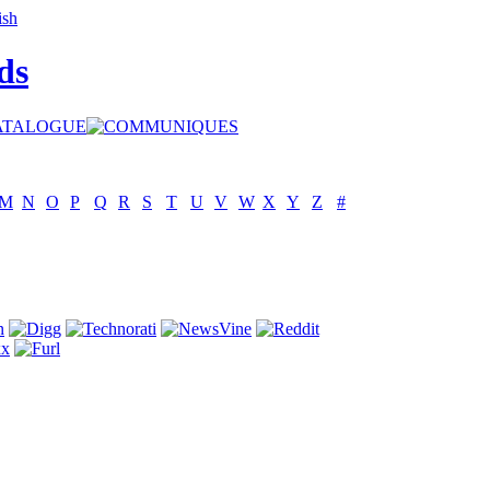
ds
M
N
O
P
Q
R
S
T
U
V
W
X
Y
Z
#