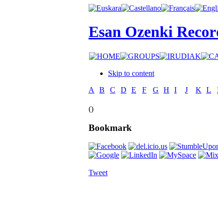
Esan Ozenki Recor
Skip to content
A
B
C
D
E
F
G
H
I
J
K
L
()
Bookmark
Tweet