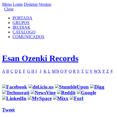
Menu
Login
Desktop Version
Close
PORTADA
GRUPOS
IRUDIAK
CATALOGO
COMUNICADOS
Esan Ozenki Records
A
B
C
D
E
F
G
H
I
J
K
L
M
N
O
P
Q
R
S
T
U
V
W
X
Y
Z
#
Tweet