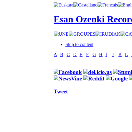
Esan Ozenki Recor
Skip to content
A
B
C
D
E
F
G
H
I
J
K
L
Tweet