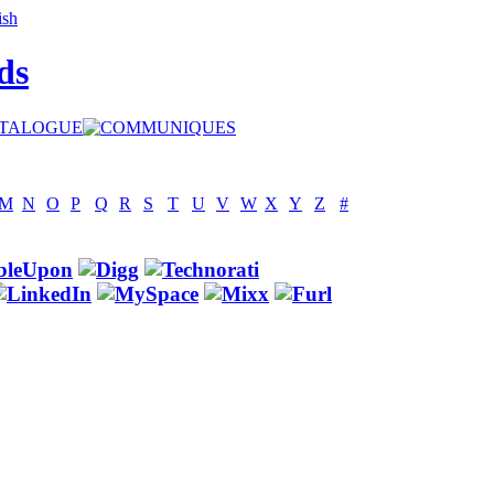
ds
M
N
O
P
Q
R
S
T
U
V
W
X
Y
Z
#