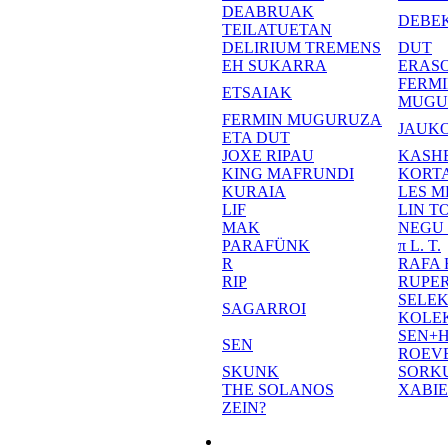
DEABRUAK
DEBE
TEILATUETAN
DELIRIUM TREMENS
DUT
EH SUKARRA
ERASO
FERM
ETSAIAK
MUGU
FERMIN MUGURUZA
JAUKO
ETA DUT
JOXE RIPAU
KASH
KING MAFRUNDI
KORT
KURAIA
LES M
LIF
LIN T
MAK
NEGU
PARAFÜNK
π L. T.
R
RAFA
RIP
RUPE
SELE
SAGARROI
KOLE
SEN+
SEN
ROEV
SKUNK
SORK
THE SOLANOS
XABI
ZEIN?