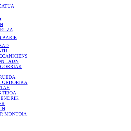
KATUA
!
IN
RUZA
 BARIK
BAD
ATU
ECANICIENS
ON TAUN
 GORRIAK
 RUEDA
R ORDORIKA
KTAH
KTIBOA
HENDRIK
ER
UN
ER MONTOIA