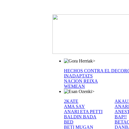
>
HECHOS CONTRA EL DECOR
INADAPTATS
NACION REIXA
WEMEAN
>
2KATE
AKAU
AMA SAY
ANAR
ANARI ETA PETTI
ANEST
BALDIN BADA
BAP!!
BED
BETA
BETI MUGAN
DANB