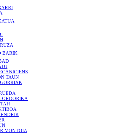
GARRI
A
KATUA
!
IN
RUZA
 BARIK
BAD
ATU
ECANICIENS
ON TAUN
 GORRIAK
 RUEDA
R ORDORIKA
KTAH
KTIBOA
HENDRIK
ER
UN
ER MONTOIA