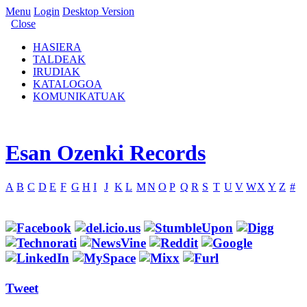
Menu
Login
Desktop Version
Close
HASIERA
TALDEAK
IRUDIAK
KATALOGOA
KOMUNIKATUAK
Esan Ozenki Records
A
B
C
D
E
F
G
H
I
J
K
L
M
N
O
P
Q
R
S
T
U
V
W
X
Y
Z
#
Tweet