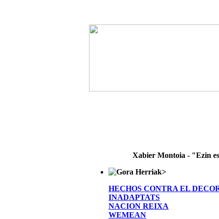
Xabier Montoia - "Ezin e
>
HECHOS CONTRA EL DECO
INADAPTATS
NACION REIXA
WEMEAN