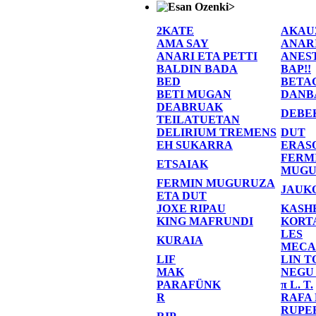
>
2KATE
AKAU
AMA SAY
ANAR
ANARI ETA PETTI
ANES
BALDIN BADA
BAP!!
BED
BETA
BETI MUGAN
DANB
DEABRUAK
DEBE
TEILATUETAN
DELIRIUM TREMENS
DUT
EH SUKARRA
ERAS
FERM
ETSAIAK
MUGU
FERMIN MUGURUZA
JAUK
ETA DUT
JOXE RIPAU
KASH
KING MAFRUNDI
KORT
LES
KURAIA
MECA
LIF
LIN T
MAK
NEGU
PARAFÜNK
π L. T.
R
RAFA
RUPE