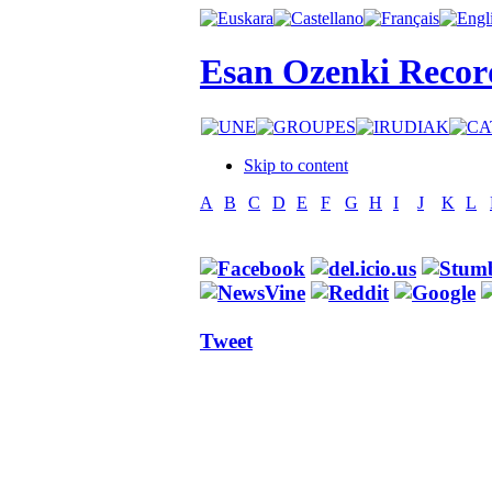
Esan Ozenki Recor
Skip to content
A
B
C
D
E
F
G
H
I
J
K
L
Tweet