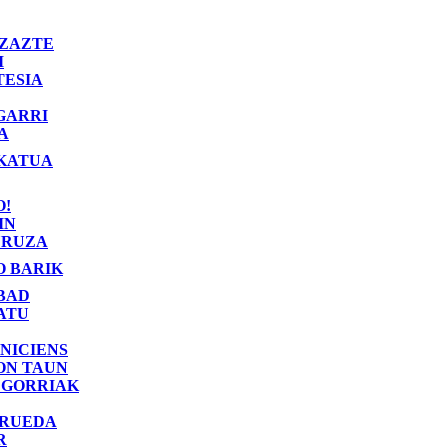
ZAZTE
I
TESIA
GARRI
A
KATUA
O!
IN
RUZA
O BARIK
BAD
ATU
NICIENS
ON TAUN
 GORRIAK
 RUEDA
R