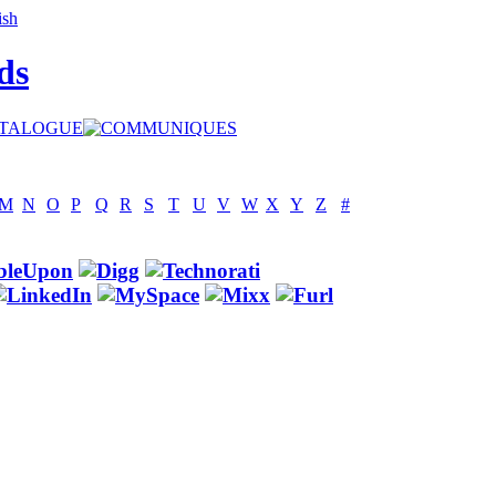
ds
M
N
O
P
Q
R
S
T
U
V
W
X
Y
Z
#