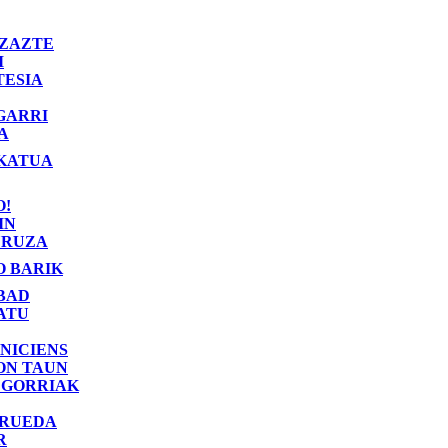
ZAZTE
I
TESIA
GARRI
A
KATUA
O!
IN
RUZA
O BARIK
BAD
ATU
NICIENS
ON TAUN
 GORRIAK
 RUEDA
R