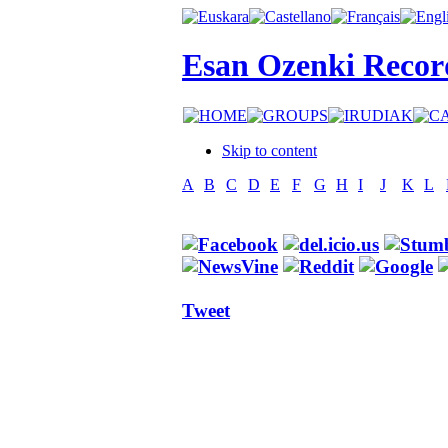
Esan Ozenki Recor
Skip to content
A
B
C
D
E
F
G
H
I
J
K
L
Tweet