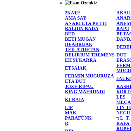
>
2KATE
AKAU
AMA SAY
ANAR
ANARI ETA PETTI
ANES
BALDIN BADA
BAP!!
BED
BETA
BETI MUGAN
DANB
DEABRUAK
DEBE
TEILATUETAN
DELIRIUM TREMENS
DUT
EH SUKARRA
ERAS
FERM
ETSAIAK
MUGU
FERMIN MUGURUZA
JAUK
ETA DUT
JOXE RIPAU
KASH
KING MAFRUNDI
KORT
LES
KURAIA
MECA
LIF
LIN T
MAK
NEGU
PARAFÜNK
π L. T.
R
RAFA
RUPE