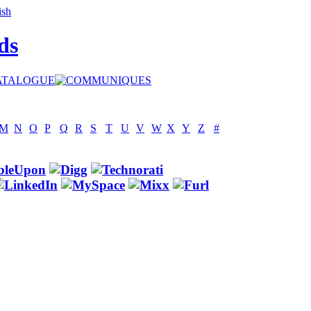
ds
M
N
O
P
Q
R
S
T
U
V
W
X
Y
Z
#