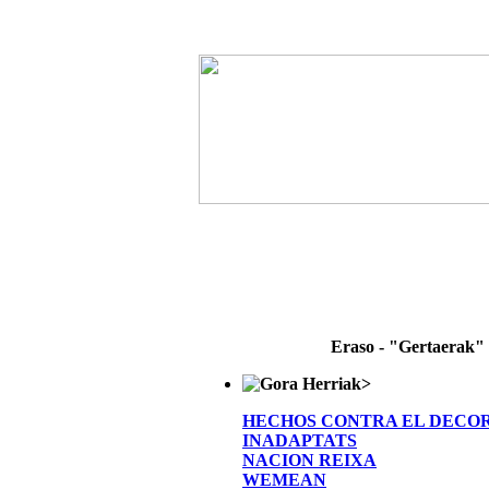
Eraso - "Gertaerak"
>
HECHOS CONTRA EL DECO
INADAPTATS
NACION REIXA
WEMEAN