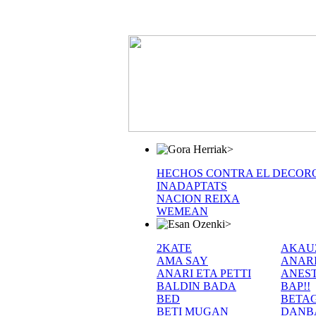
>
HECHOS CONTRA EL DECOR
INADAPTATS
NACION REIXA
WEMEAN
>
2KATE
AKAU
AMA SAY
ANAR
ANARI ETA PETTI
ANEST
BALDIN BADA
BAP!!
BED
BETA
BETI MUGAN
DANB