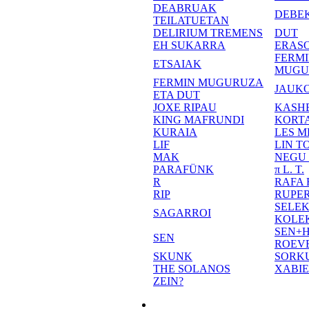
DEABRUAK
DEBE
TEILATUETAN
DELIRIUM TREMENS
DUT
EH SUKARRA
ERASO
FERM
ETSAIAK
MUGU
FERMIN MUGURUZA
JAUKO
ETA DUT
JOXE RIPAU
KASH
KING MAFRUNDI
KORT
KURAIA
LES M
LIF
LIN T
MAK
NEGU
PARAFÜNK
π L. T.
R
RAFA
RIP
RUPE
SELE
SAGARROI
KOLE
SEN+
SEN
ROEV
SKUNK
SORK
THE SOLANOS
XABI
ZEIN?