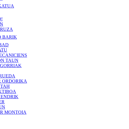
KATUA
!
IN
RUZA
 BARIK
BAD
ATU
ECANICIENS
ON TAUN
 GORRIAK
 RUEDA
R ORDORIKA
KTAH
KTIBOA
HENDRIK
ER
UN
ER MONTOIA