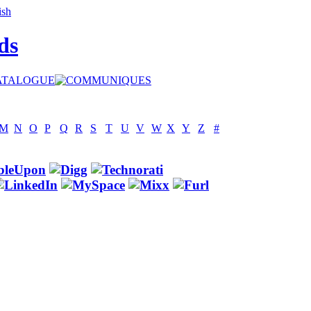
ds
M
N
O
P
Q
R
S
T
U
V
W
X
Y
Z
#