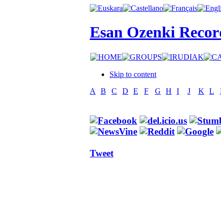
Esan Ozenki Recor
Skip to content
A
B
C
D
E
F
G
H
I
J
K
L
Tweet